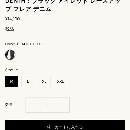
DENIM：ブラック アイレット レースアッ
プ フレア デニム
¥14,100
税込
Color:
BLACK EYELET
Size:
M
M
L
XL
XXL
-
+
数量