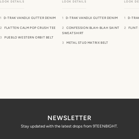
D-TRAK VANDLX GUTTER DENIM
D-TRAK VANDLX GUTTER DENIM
D-TRA
FLATTEN CALM POP CRUSH TEE
CONFESSION BLAH-BLAH SAINT
FLINT
SWEATSHIRT
PUEBLO WESTERN ORBIT BELT
METAL STUD MATRIX BELT
NEWSLETTER
Stay updated with the latest drops from 9TEEN8IGHT.