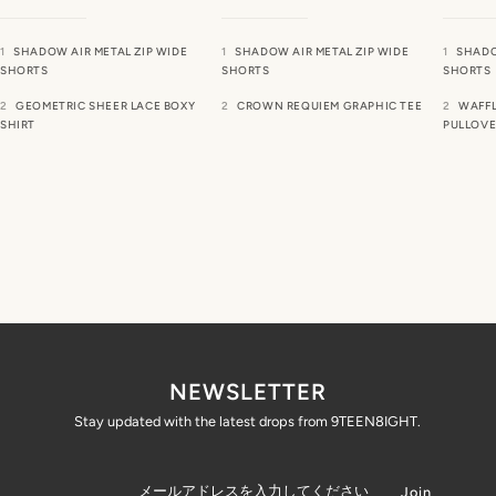
SHADOW AIR METAL ZIP WIDE
SHADOW AIR METAL ZIP WIDE
SHADO
SHORTS
SHORTS
SHORTS
GEOMETRIC SHEER LACE BOXY
CROWN REQUIEM GRAPHIC TEE
WAFFL
SHIRT
PULLOVE
NEWSLETTER
Stay updated with the latest drops from 9TEEN8IGHT.