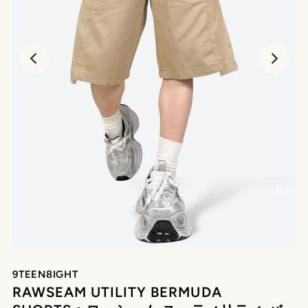
再
生
9TEEN8IGHT
RAWSEAM UTILITY BERMUDA