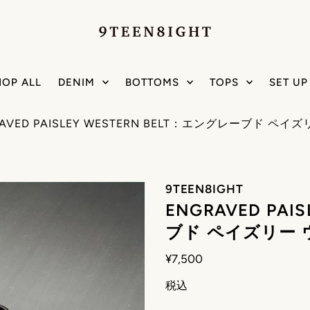
HOP ALL
DENIM
BOTTOMS
TOPS
SET UP
RAVED PAISLEY WESTERN BELT：エングレーブド ペ
9TEEN8IGHT
ENGRAVED PAI
ブド ペイズリー 
¥7,500
税込