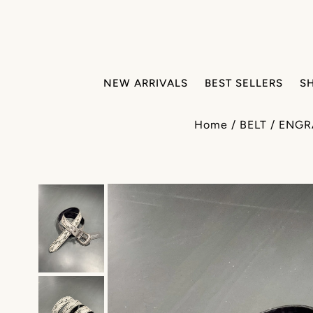
NEW ARRIVALS
BEST SELLERS
S
Home
/
BELT
/
ENG